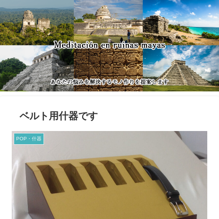
ベルト用什器です
POP・什器