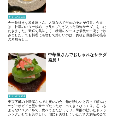
ちょっと息抜き
今一番好きな和食屋さん。人気なので早めの予約が必要。今日
は 牡蠣のバター炒め、氷見のブリが入った海鮮サラダ、をいた
だきました。新鮮で美味しく、牡蠣のソースは最後の一滴まで飲
みました。でも料理にも増して嬉しいのは、奥様と旦那様の接客
の素晴らし...
中華屋さんでおしゃれなサラダ
発見！
ちょっと息抜き
東京下町の中華屋さんでお祝いの会。母が珍しいと言って頼んだ
のがアボガドと蟹のサラダだったが、出てきてびっくり。思いも
よらないスタイルで、食べてまたびっくり。黒酢の効いたドレッ
シングがとても美味しい。他にも美味しくいただき大満足の会で