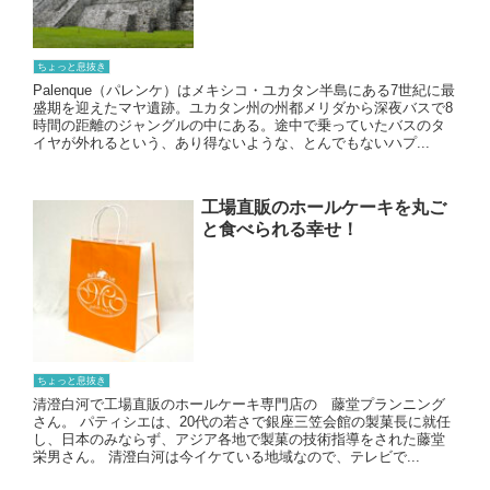
ちょっと息抜き
Palenque（パレンケ）はメキシコ・ユカタン半島にある7世紀に最
盛期を迎えたマヤ遺跡。ユカタン州の州都メリダから深夜バスで8
時間の距離のジャングルの中にある。途中で乗っていたバスのタ
イヤが外れるという、あり得ないような、とんでもないハプ...
工場直販のホールケーキを丸ご
と食べられる幸せ！
ちょっと息抜き
清澄白河で工場直販のホールケーキ専門店の 藤堂プランニング
さん。 パティシエは、20代の若さで銀座三笠会館の製菓長に就任
し、日本のみならず、アジア各地で製菓の技術指導をされた藤堂
栄男さん。 清澄白河は今イケている地域なので、テレビで...