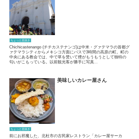
ちょっと息抜き
Chichicastenango (チチカステナンゴ)は中米・グァテマラの首都グ
ァテマラシティからメキシコ方面にバスで3時間の高原の町。町の
中央にある教会では、中で草を焚いて煙がもうもうとして独特の
匂いがこもっている。以前観光客が勝手に写真...
美味しいカレー屋さん
ちょっと息抜き
前にお邪魔した、北杜市の古民家レストラン「カレー屋サーカ