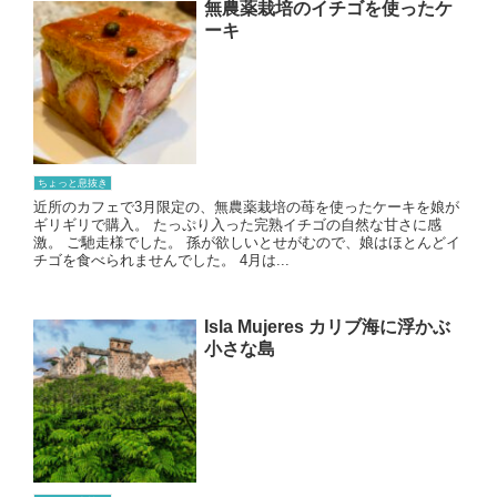
無農薬栽培のイチゴを使ったケ
ーキ
ちょっと息抜き
近所のカフェで3月限定の、無農薬栽培の苺を使ったケーキを娘が
ギリギリで購入。 たっぷり入った完熟イチゴの自然な甘さに感
激。 ご馳走様でした。 孫が欲しいとせがむので、娘はほとんどイ
チゴを食べられませんでした。 4月は...
Isla Mujeres カリブ海に浮かぶ
小さな島