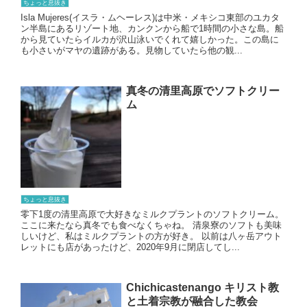
ちょっと息抜き
Isla Mujeres(イスラ・ムヘーレス)は中米・メキシコ東部のユカタ
ン半島にあるリゾート地、カンクンから船で1時間の小さな島。船
から見ていたらイルカが沢山泳いでくれて嬉しかった。この島に
も小さいがマヤの遺跡がある。見物していたら他の観...
真冬の清里高原でソフトクリー
ム
ちょっと息抜き
零下1度の清里高原で大好きなミルクプラントのソフトクリーム。
ここに来たなら真冬でも食べなくちゃね。 清泉寮のソフトも美味
しいけど、私はミルクプラントの方が好き。 以前は八ヶ岳アウト
レットにも店があったけど、2020年9月に閉店してし...
Chichicastenango キリスト教
と土着宗教が融合した教会